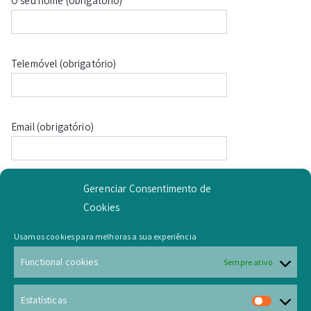
O seu nome (obrigatório)
Telemóvel (obrigatório)
Email (obrigatório)
Gerenciar Consentimento de
Morada (obrigatório)
Cookies
Usamos cookies para melhoras a sua experiência
Número de contribuinte (para efeitos de faturação)
Functional cookies
Sempre ativo
Estatísticas