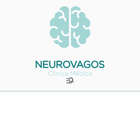
Saltar
para
o
conteúdo
Neurovagos
Clínica Médica