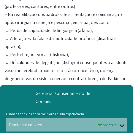
(professores, cantores, entre outros);
– Na reabilitação dos padrões de alimentação e comunicação
após cirurgia da cabeça e pescoço, em situações como:
→ Perda de capacidade de linguagem (afasia);
→ Alterações da fala e da motricidade orofacial (disartria e
apraxia);
→ Perturbações vocais (disfonia);
→ Dificuldades de deglutição (disfagia) consequentes a acidente
vascular cerebral, traumatismo crânio-encefálico, doenças
degenerativas do sistema nervoso central (doença de Parkinson,
demências), ou outras.
Gerenciar Consentimento de
Cookies
Drª Joana Figueiredo
Usamos cookies para melhoras a sua experiência
Functional cookies
Sempre ativo