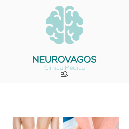
Saltar
para
o
conteúdo
Neurovagos
Clínica Médica