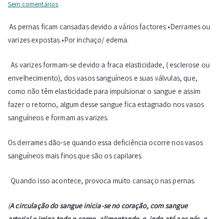
em
Sem comentários
Drenagem Linfática
As pernas ficam cansadas devido a vários factores:•Derrames ou
no
varizes expostas.•Por inchaço/ edema.
tratamento
de
As varizes formam-se devido a fraca elasticidade, ( esclerose ou
pernas
cansadas ￼
envelhecimento), dos vasos sanguíneos e suas válvulas, que,
como não têm elasticidade para impulsionar o sangue e assim
fazer o retorno, algum desse sangue fica estagnado nos vasos
sanguíneos e formam as varizes.
Os derrames dão-se quando essa deficiência ocorre nos vasos
sanguíneos mais finos que são os capilares.
Quando isso acontece, provoca muito cansaço nas pernas.
(
A circulação do sangue inicia-se no coração, com sangue
arterial e irriga todo o corpo, alimentando-o, indo até aos pés, e