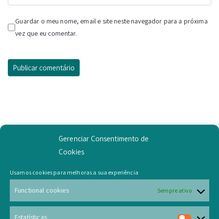
Guardar o meu nome, email e site neste navegador para a próxima
vez que eu comentar.
Gerenciar Consentimento de
Cookies
Example Widget
Usamos cookies para melhoras a sua experiência
This is an example widget to show how the Sidebar looks
Functional cookies
Sempre ativo
by default. You can add custom widgets from the widgets
screenExample Widget in the admin. If custom widgets is
Estatísticas