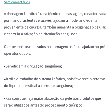
em
Sem comentários
DRENAGEM
A drenagem linfática é uma técnica de massagem, caracterizada
LINFÁTICA
por manobras lentas e suaves, ajudam a moderar o edema
NO
PRÉ
proveniente da cirurgia, também aumenta a oxigenação celular,
E
e estimula a ativação da circulação sanguínea.
PÓS-
OPERATÓRIO
Os movimentos realizados na drenagem linfática ajudam no pré-
￼
operatório, pois:
•Beneficiam a circulação sanguínea;
•Auxilia o trabalho do sistema linfático, pois favorece o retorno
do líquido intersticial à corrente sanguínea;
•Faz com que haja maior absorção da pele aos produtos que
serão utilizados antes do procedimento cirúrgico.