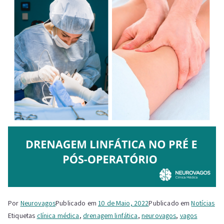
Por
Neurovagos
Publicado em
10 de Maio, 2022
Publicado em
Notícias
Etiquetas
clínica médica
,
drenagem linfática
,
neurovagos
,
vagos