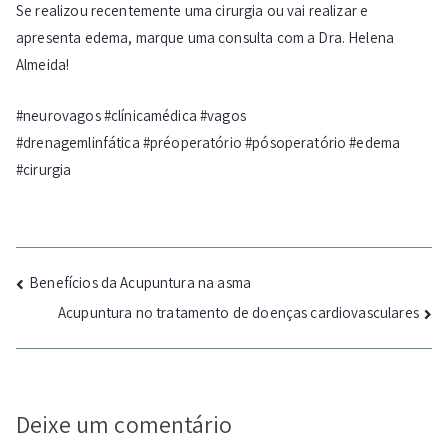
Se realizou recentemente uma cirurgia ou vai realizar e
apresenta edema, marque uma consulta com a Dra. Helena
Almeida!
#neurovagos #clínicamédica #vagos
#drenagemlinfática #préoperatório #pósoperatório #edema
#cirurgia
Navegação
Benefícios da Acupuntura na asma
Acupuntura no tratamento de doenças cardiovasculares
de
artigos
Deixe um comentário