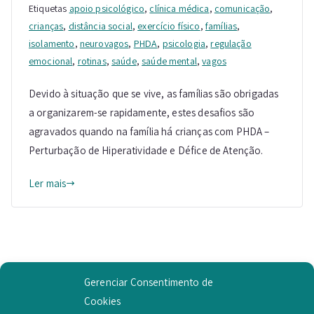
Etiquetas
apoio psicológico
,
clínica médica
,
comunicação
,
crianças
,
distância social
,
exercício físico
,
famílias
,
isolamento
,
neurovagos
,
PHDA
,
psicologia
,
regulação
emocional
,
rotinas
,
saúde
,
saúde mental
,
vagos
Devido à situação que se vive, as famílias são obrigadas
a organizarem-se rapidamente, estes desafios são
agravados quando na família há crianças com PHDA –
Perturbação de Hiperatividade e Défice de Atenção.
Ler mais
Gerenciar Consentimento de
Cookies