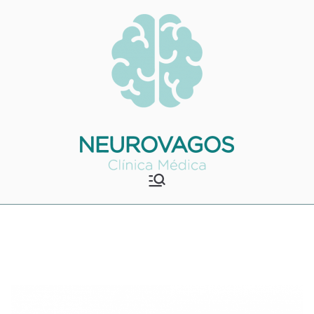
Saltar
para
o
conteúdo
Neurovagos
Clínica Médica