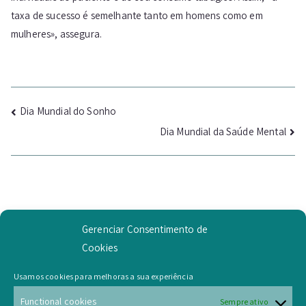
taxa de sucesso é semelhante tanto em homens como em
mulheres», assegura.
Navegação
Dia Mundial do Sonho
Dia Mundial da Saúde Mental
de
artigos
Gerenciar Consentimento de
Cookies
Example Widget
Usamos cookies para melhoras a sua experiência
This is an example widget to show how the Sidebar looks
Functional cookies
Sempre ativo