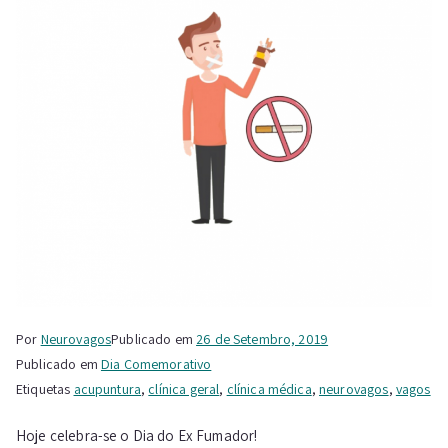
Por
Neurovagos
Publicado em
26 de Setembro, 2019
Publicado em
Dia Comemorativo
Etiquetas
acupuntura
,
clínica geral
,
clínica médica
,
neurovagos
,
vagos
Hoje celebra-se o Dia do Ex Fumador!