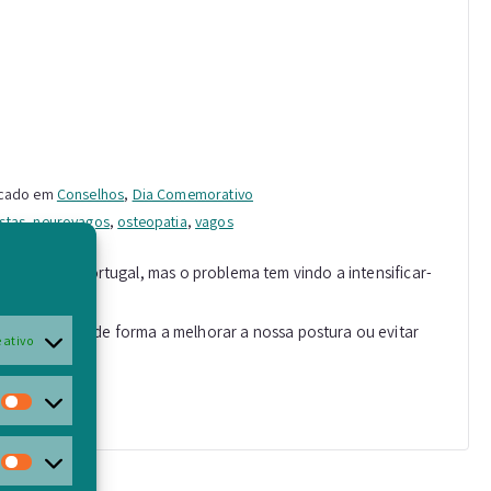
icado em
Conselhos
,
Dia Comemorativo
stas
,
neurovagos
,
osteopatia
,
vagos
 física em Portugal, mas o problema tem vindo a intensificar-
 dia a dia, de forma a melhorar a nossa postura ou evitar
 ativo