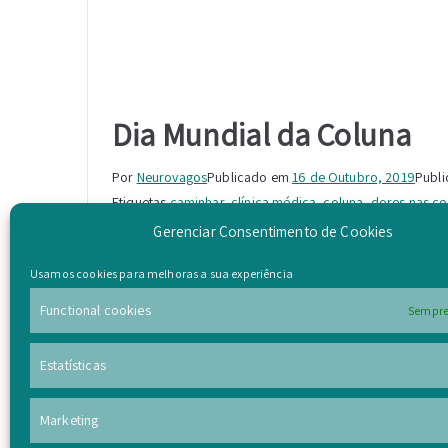
Dia Mundial da Coluna
Por
Neurovagos
Publicado em
16 de Outubro, 2019
Publ
Etiquetas
caminhar
,
clínica médica
,
coluna
,
dores nas co
Gerenciar Consentimento de Cookies
As dores de costas são a maior causa de incapacidade
se ao longo da última década.
Usamos cookies para melhoras a sua experiência
Existem pequenos gestos que podemos tomar no nosso
Functional cookies
Sempre
que a mesma se deteriore.
Estatísticas
Ler mais
Marketing