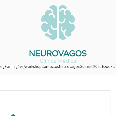
Neurovagos
Clínica Médica
log
Formações/workshop
Contactos
Neurovagos Summit 2026
Ebook’s 