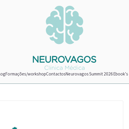
Neurovagos
Clínica Médica
log
Formações/workshop
Contactos
Neurovagos Summit 2026
Ebook’s 