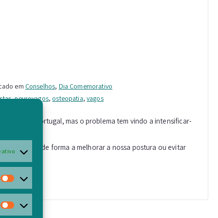
icado em
Conselhos
,
Dia Comemorativo
stas
,
neurovagos
,
osteopatia
,
vagos
 física em Portugal, mas o problema tem vindo a intensificar-
 dia a dia, de forma a melhorar a nossa postura ou evitar
 ativo