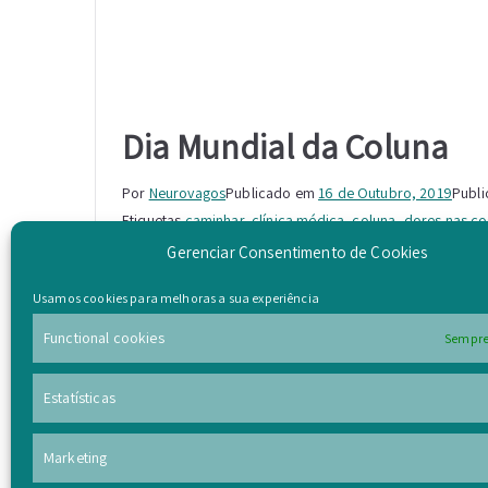
Dia Mundial da Coluna
Por
Neurovagos
Publicado em
16 de Outubro, 2019
Publ
Etiquetas
caminhar
,
clínica médica
,
coluna
,
dores nas co
Gerenciar Consentimento de Cookies
As dores de costas são a maior causa de incapacidade
se ao longo da última década.
Usamos cookies para melhoras a sua experiência
Existem pequenos gestos que podemos tomar no nosso
Functional cookies
Sempre
que a mesma se deteriore.
Estatísticas
Ler mais
Marketing