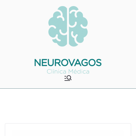
Saltar
para
o
conteúdo
Neurovagos
Clínica Médica