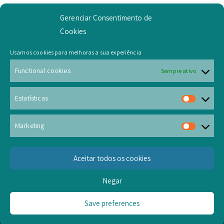
Gerenciar Consentimento de
Cookies
Example Widget
Usamos cookies para melhoras a sua experiência
This is an example widget to show how the Sidebar looks
Functional cookies
Sempre ativo
by default. You can add custom widgets from the widgets
screenExample Widget in the admin. If custom widgets is
Estatísticas
added than this will be replaced by those widgets.
Marketing
Aceitar todos os cookies
Negar
Save preferences
Copyright © 2026
Neurovagos
. Powered by
Zakra
and
WordPress
.